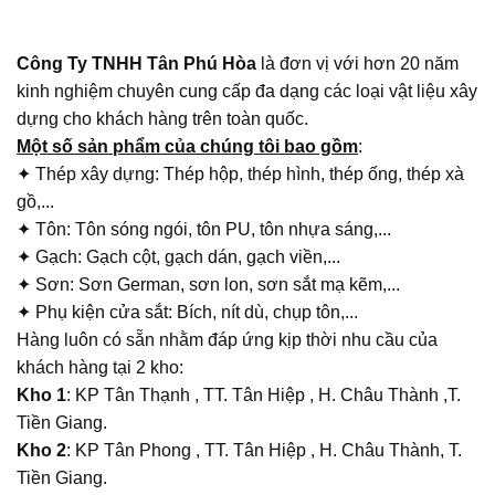
Công Ty TNHH Tân Phú Hòa
là đơn vị với hơn 20 năm
kinh nghiệm chuyên cung cấp đa dạng các loại vật liệu xây
dựng cho khách hàng trên toàn quốc.
Một số sản phẩm của chúng tôi bao gồm
:
✦ Thép xây dựng: Thép hộp, thép hình, thép ống, thép xà
gồ,...
✦ Tôn: Tôn sóng ngói, tôn PU, tôn nhựa sáng,...
✦ Gạch: Gạch cột, gạch dán, gạch viền,...
✦ Sơn: Sơn German, sơn lon, sơn sắt mạ kẽm,...
✦ Phụ kiện cửa sắt: Bích, nít dù, chụp tôn,...
Hàng luôn có sẵn nhằm đáp ứng kịp thời nhu cầu của
khách hàng tại 2 kho:
Kho 1
: KP Tân Thạnh , TT. Tân Hiệp , H. Châu Thành ,T.
Tiền Giang.
Kho 2
: KP Tân Phong , TT. Tân Hiệp , H. Châu Thành, T.
Tiền Giang.