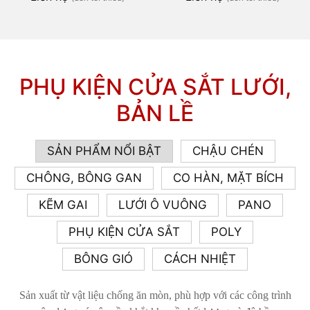
PHỤ KIỆN CỬA SẮT LƯỚI,
BẢN LỀ
SẢN PHẨM NỔI BẬT
CHẬU CHÉN
CHÔNG, BÔNG GAN
CO HÀN, MẶT BÍCH
KẼM GAI
LƯỚI Ô VUÔNG
PANO
PHỤ KIỆN CỬA SẮT
POLY
BÔNG GIÓ
CÁCH NHIỆT
Sản xuất từ vật liệu chống ăn mòn, phù hợp với các công trình