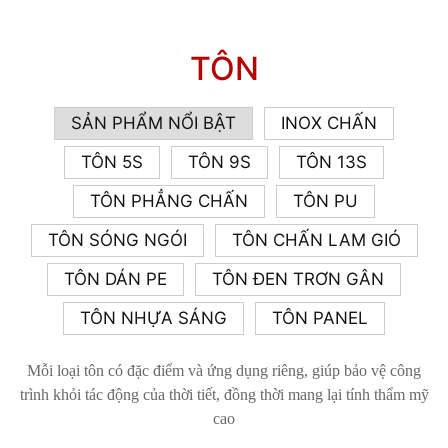
TÔN
SẢN PHẨM NỔI BẬT
INOX CHẤN
TÔN 5S
TÔN 9S
TÔN 13S
TÔN PHẲNG CHẤN
TÔN PU
TÔN SÓNG NGÓI
TÔN CHẤN LAM GIÓ
TÔN DÁN PE
TÔN ĐEN TRƠN GÂN
TÔN NHỰA SÁNG
TÔN PANEL
Mỗi loại tôn có đặc điểm và ứng dụng riêng, giúp bảo vệ công
trình khỏi tác động của thời tiết, đồng thời mang lại tính thẩm mỹ
cao