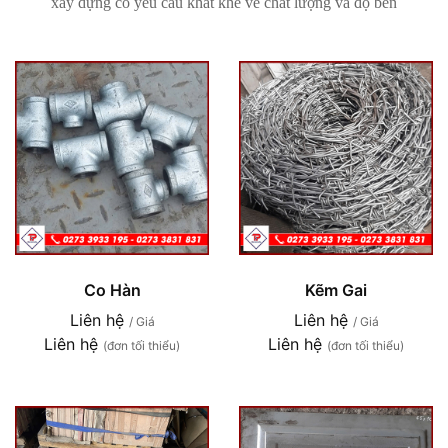
xây dựng có yêu cầu khắt khe về chất lượng và độ bền
Co Hàn
Kẽm Gai
Liên hệ
Liên hệ
/ Giá
/ Giá
Liên hệ
Liên hệ
(đơn tối thiểu)
(đơn tối thiểu)