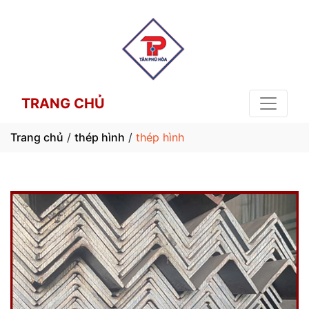
TRANG CHỦ
Trang chủ
/
thép hình
/
thép hình