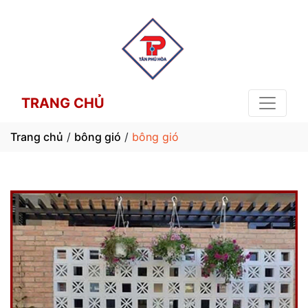
TRANG CHỦ
Trang chủ
/
bông gió
/
bông gió